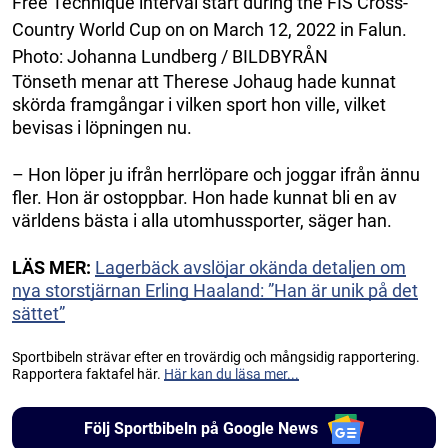
Free Technique interval start during the FIS Cross-
Country World Cup on on March 12, 2022 in Falun.
Photo: Johanna Lundberg / BILDBYRÅN
Tönseth menar att Therese Johaug hade kunnat
skörda framgångar i vilken sport hon ville, vilket
bevisas i löpningen nu.
– Hon löper ju ifrån herrlöpare och joggar ifrån ännu
fler. Hon är ostoppbar. Hon hade kunnat bli en av
världens bästa i alla utomhussporter, säger han.
LÄS MER:
Lagerbäck avslöjar okända detaljen om
nya storstjärnan Erling Haaland: ”Han är unik på det
sättet”
Sportbibeln strävar efter en trovärdig och mångsidig rapportering.
Rapportera faktafel här.
Här kan du läsa mer...
Följ Sportbibeln på Google News