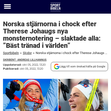
Toggle
menu
Norska stjärnorna i chock efter
Therese Johaugs nya
monsternotering – slaktade alla:
”Bäst tränad i världen”
Sportbibeln
»
Skidor
»
Norska stjärnorna i chock efter Therese Johaugs nya monsternotering – slaktade alla: ”Bäst tränad i världen”
SKRIBENT: ANDREAS LILLHANNUS
Uppdaterad:
okt 05, 2022, 13:20
Lägg till som önskad källa på Google
Publicerad:
okt 05, 2022, 13:20