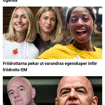
Uganda
Friidrottarna pekar ut varandras egenskaper inför
friidrotts-EM