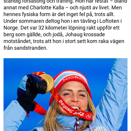
ständig försäsong och träning. Hon har festat – bland
annat med Charlotte Kalla – och njutit av livet. Men
hennes fysiska form är det inget fel på, trots allt.
Under sommaren deltog hon i en tävling i Loftoten i
Norge. Det var 32 kilometer löpning rakt uppför ett
berg som gällde, och jodå, Johaug krossade
motståndet, trots att hon i stort sett kom raka vägen
från sandstranden.