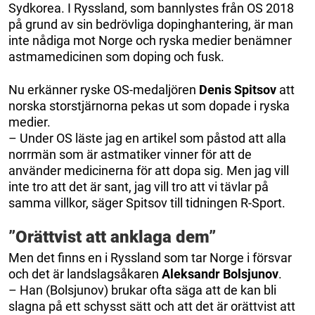
Sydkorea. I Ryssland, som bannlystes från OS 2018
på grund av sin bedrövliga dopinghantering, är man
inte nådiga mot Norge och ryska medier benämner
astmamedicinen som doping och fusk.
Nu erkänner ryske OS-medaljören
Denis Spitsov
att
norska storstjärnorna pekas ut som dopade i ryska
medier.
– Under OS läste jag en artikel som påstod att alla
norrmän som är astmatiker vinner för att de
använder medicinerna för att dopa sig. Men jag vill
inte tro att det är sant, jag vill tro att vi tävlar på
samma villkor, säger Spitsov till tidningen R-Sport.
”Orättvist att anklaga dem”
Men det finns en i Ryssland som tar Norge i försvar
och det är landslagsåkaren
Aleksandr Bolsjunov
.
– Han (Bolsjunov) brukar ofta säga att de kan bli
slagna på ett schysst sätt och att det är orättvist att