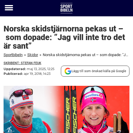
Toggle
menu
Norska skidstjärnorna pekas ut –
som dopade: ”Jag vill inte tro det
är sant”
Sportbibeln
»
Skidor
»
Norska skidstjärnorna pekas ut – som dopade: "Jag vill inte tro det är sant"
SKRIBENT: STEFAN FEUK
Uppdaterad:
maj 13, 2025, 12:25
Lägg till som önskad källa på Google
Publicerad:
apr 19, 2018, 14:23