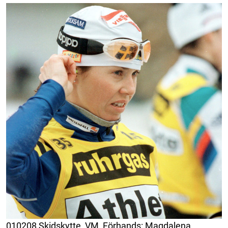
010208 Skidskytte, VM, Förhands: Magdalena