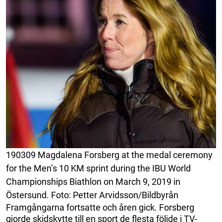
190309 Magdalena Forsberg at the medal ceremony
for the Men’s 10 KM sprint during the IBU World
Championships Biathlon on March 9, 2019 in
Östersund. Foto: Petter Arvidsson/Bildbyrån
Framgångarna fortsatte och åren gick. Forsberg
gjorde skidskytte till en sport de flesta följde i TV-