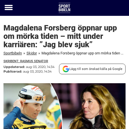
Toggle
menu
Magdalena Forsberg öppnar upp
om mörka tiden – mitt under
karriären: ”Jag blev sjuk”
Sportbibeln
»
Skidor
»
Magdalena Forsberg öppnar upp om mörka tiden – mitt under karriären: "Jag blev sjuk"
SKRIBENT: RASMUS SENATOR
Uppdaterad:
aug 03, 2020, 14:34
Lägg till som önskad källa på Google
Publicerad:
aug 03, 2020, 14:34