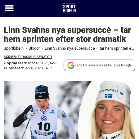
Toggle
menu
Linn Svahns nya supersuccé – tar
hem sprinten efter stor dramatik
Sportbibeln
»
Skidor
»
Linn Svahns nya supersuccé – tar hem sprinten efter stor dramatik
SKRIBENT: RASMUS SENATOR
Uppdaterad:
mar 12, 2025, 14:25
Lägg till som önskad källa på Google
Publicerad:
jan 11, 2020, 14:53