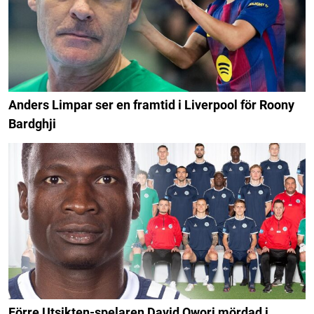
Anders Limpar ser en framtid i Liverpool för Roony
Bardghji
Förre Utsikten-spelaren David Owori mördad i