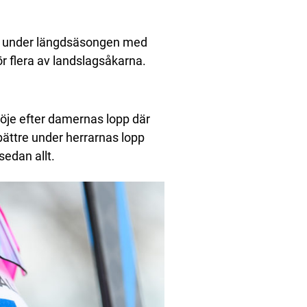
er under längdsäsongen med
ör flera av landslagsåkarna.
öje efter damernas lopp där
bättre under herrarnas lopp
edan allt.