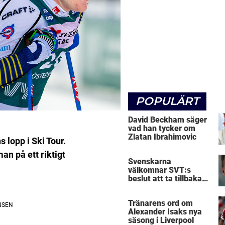
POPULÄRT
David Beckham säger
vad han tycker om
Zlatan Ibrahimovic
 lopp i Ski Tour.
n på ett riktigt
Svenskarna
välkomnar SVT:s
beslut att ta tillbaka
Micke Leijnegard
Tränarens ord om
Alexander Isaks nya
säsong i Liverpool