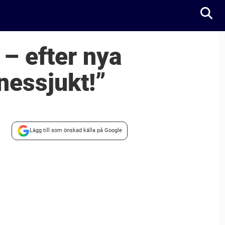
– efter nya
nessjukt!”
Lägg till som önskad källa på Google