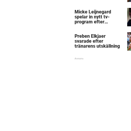
Micke Leijnegard
spelar in nytt tv-
program efter
Mästarnas mästare
Preben Elkjaer
svarade efter
tränarens utskällning