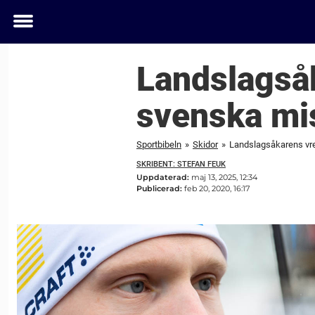
Toggle
menu
Landslagsåk
svenska mis
Sportbibeln
»
Skidor
»
Landslagsåkarens vred
SKRIBENT: STEFAN FEUK
Uppdaterad:
maj 13, 2025, 12:34
Publicerad:
feb 20, 2020, 16:17