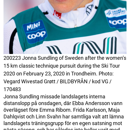
200223 Jonna Sundling of Sweden after the women’s
15 km classic technique pursuit during the Ski Tour
2020 on February 23, 2020 in Trondheim. Photo:
Vegard Wivestad Grøtt / BILDBYRÅN / kod VG /
170483
Jonna Sundling missade landslagets interna
distanslopp på onsdagen, där Ebba Andersson vann
överlägset före Emma Ribom. Frida Karlsson, Maja
Dahlqvist och Linn Svahn har samtliga valt att lämna
landslagets träningsgrupp för en egen satsning mot
nästa säsong, och har således inte heller varit med