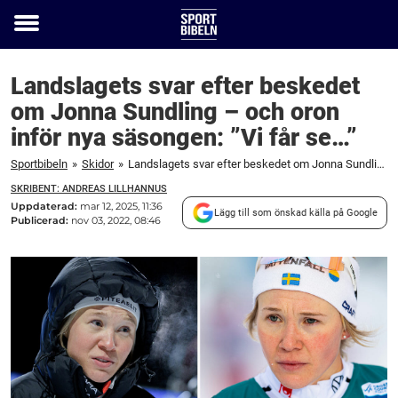
Toggle
menu
Landslagets svar efter beskedet
om Jonna Sundling – och oron
inför nya säsongen: ”Vi får se…”
Sportbibeln
»
Skidor
»
Landslagets svar efter beskedet om Jonna Sundling – och oron inför nya säsongen: ”Vi får se…”
SKRIBENT: ANDREAS LILLHANNUS
Uppdaterad:
mar 12, 2025, 11:36
Lägg till som önskad källa på Google
Publicerad:
nov 03, 2022, 08:46