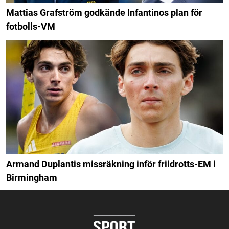
Mattias Grafström godkände Infantinos plan för
fotbolls-VM
Armand Duplantis missräkning inför friidrotts-EM i
Birmingham