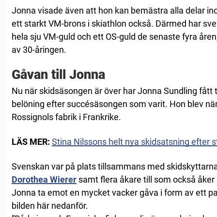
Jonna visade även att hon kan bemästra alla delar i
ett starkt VM-brons i skiathlon också. Därmed har sve
hela sju VM-guld och ett OS-guld de senaste fyra åren
av 30-åringen.
Gåvan till Jonna
Nu när skidsäsongen är över har Jonna Sundling fått t
belöning efter succésäsongen som varit. Hon blev näm
Rossignols fabrik i Frankrike.
LÄS MER:
Stina Nilssons helt nya skidsatsning efter 
Svenskan var på plats tillsammans med skidskyttarn
Dorothea Wierer
samt flera åkare till som också åker
Jonna ta emot en mycket vacker gåva i form av ett pa
bilden här nedanför.