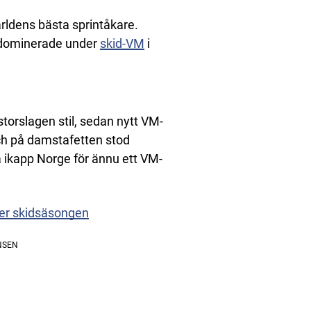
världens bästa sprintåkare.
 dominerade under
skid-VM
i
storslagen stil, sedan nytt VM-
h på damstafetten stod
ikapp Norge för ännu ett VM-
fter skidsäsongen