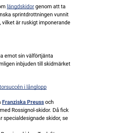
nom
längdskidor
genom att ta
nska sprintdrottningen vunnit
, vilket är ruskigt imponerande
a emot sin välförtjänta
ligen inbjuden till skidmärket
storsuccén i långlopp
a
Franziska Preuss
och
 med Rossignol-skidor. Då fick
r specialdesignade skidor, se