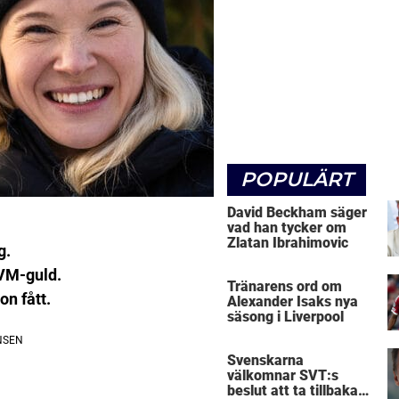
POPULÄRT
David Beckham säger
vad han tycker om
Zlatan Ibrahimovic
g.
 VM-guld.
Tränarens ord om
n fått.
Alexander Isaks nya
säsong i Liverpool
Svenskarna
välkomnar SVT:s
beslut att ta tillbaka