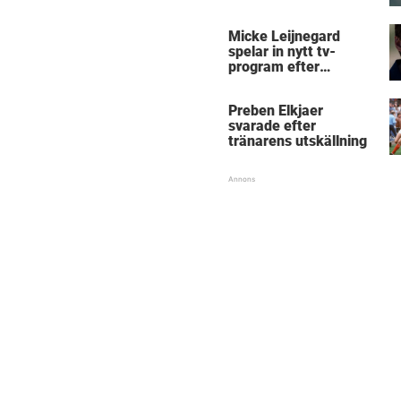
Micke Leijnegard
Micke Leijnegard
spelar in nytt tv-
program efter
Mästarnas mästare
Preben Elkjaer
svarade efter
tränarens utskällning