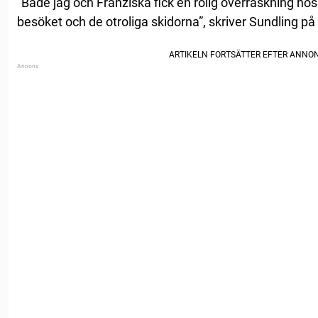
”Både jag och Franziska fick en rolig överraskning hos
besöket och de otroliga skidorna”, skriver Sundling p