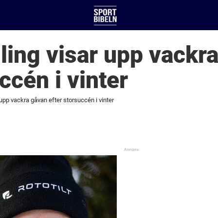
ing visar upp vackr
ccén i vinter
upp vackra gåvan efter storsuccén i vinter