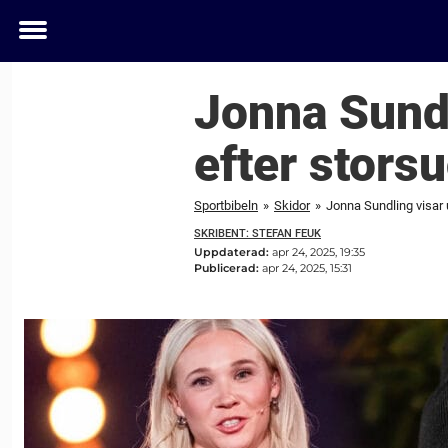
Toggle
menu
Jonna Sundl
efter storsu
Sportbibeln
»
Skidor
»
Jonna Sundling visar 
SKRIBENT: STEFAN FEUK
Uppdaterad:
apr 24, 2025, 19:35
Publicerad:
apr 24, 2025, 15:31