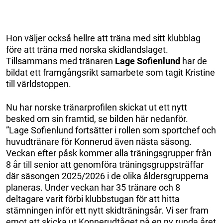
Hon väljer också hellre att träna med sitt klubblag
före att träna med norska skidlandslaget.
Tillsammans med tränaren
Lage Sofienlund
har de
bildat ett framgångsrikt samarbete som tagit Kristine
till världstoppen.
Nu har norske tränarprofilen skickat ut ett nytt
besked om sin framtid, se bilden här nedanför.
”Lage Sofienlund fortsätter i rollen som sportchef och
huvudtränare för Konnerud även nästa säsong.
Veckan efter påsk kommer alla träningsgrupper från
8 år till senior att genomföra träningsgruppsträffar
där säsongen 2025/2026 i de olika åldersgrupperna
planeras. Under veckan har 35 tränare och 8
deltagare varit förbi klubbstugan för att hitta
stämningen inför ett nytt skidträningsår. Vi ser fram
emot att skicka ut Konnerudtåget på en ny runda året