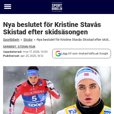
Toggle
menu
Nya beslutet för Kristine Stavås
Skistad efter skidsäsongen
Sportbibeln
»
Skidor
»
Nya beslutet för Kristine Stavås Skistad efter skidsäsongen
SKRIBENT: STEFAN FEUK
Uppdaterad:
mar 17, 2026, 14:00
Lägg till som önskad källa på Google
Publicerad:
apr 23, 2025, 16:12