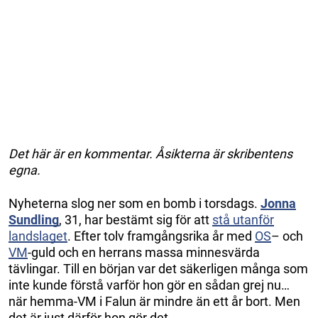
Det här är en kommentar. Åsikterna är skribentens
egna.
Nyheterna slog ner som en bomb i torsdags.
Jonna
Sundling
, 31, har bestämt sig för att
stå utanför
landslaget
. Efter tolv framgångsrika år med
OS
– och
VM
-guld och en herrans massa minnesvärda
tävlingar. Till en början var det säkerligen många som
inte kunde förstå varför hon gör en sådan grej nu…
när hemma-VM i Falun är mindre än ett år bort. Men
det är just därför hon gör det.