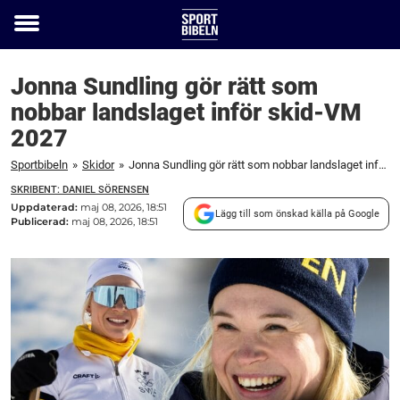
Toggle
menu
Jonna Sundling gör rätt som
nobbar landslaget inför skid-VM
2027
Sportbibeln
»
Skidor
»
Jonna Sundling gör rätt som nobbar landslaget inför skid-VM 2027
SKRIBENT: DANIEL SÖRENSEN
Uppdaterad:
maj 08, 2026, 18:51
Lägg till som önskad källa på Google
Publicerad:
maj 08, 2026, 18:51