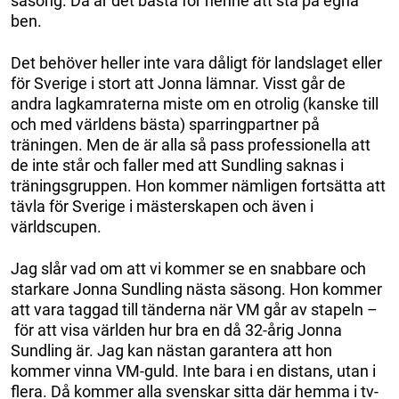
säsong. Då är det bästa för henne att stå på egna
ben.
Det behöver heller inte vara dåligt för landslaget eller
för Sverige i stort att Jonna lämnar. Visst går de
andra lagkamraterna miste om en otrolig (kanske till
och med världens bästa) sparringpartner på
träningen. Men de är alla så pass professionella att
de inte står och faller med att Sundling saknas i
träningsgruppen. Hon kommer nämligen fortsätta att
tävla för Sverige i mästerskapen och även i
världscupen.
Jag slår vad om att vi kommer se en snabbare och
starkare Jonna Sundling nästa säsong. Hon kommer
att vara taggad till tänderna när VM går av stapeln –
för att visa världen hur bra en då 32-årig Jonna
Sundling är. Jag kan nästan garantera att hon
kommer vinna VM-guld. Inte bara i en distans, utan i
flera. Då kommer alla svenskar sitta där hemma i tv-