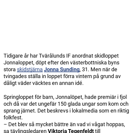
Tidigare år har Tvärålunds IF anordnat skidloppet
Jonnaloppet, döpt efter den västerbottniska byns
stora
skidstjärna
Jonna Sunding
, 31. Men när de
tvingades ställa in loppet förra vintern på grund av
dåligt väder väcktes en annan idé.
Springloppet för barn, Jonnalöpet, hade premiär i fjol
och då var det ungefär 150 glada ungar som kom och
sprang järnet. Det beskrevs i lokalmedia som en riktig
folkfest.
– Det blev så mycket bättre än vad vi vågat hoppas,
sa tävlingsledaren
Viktoria Tegenfeldt
till