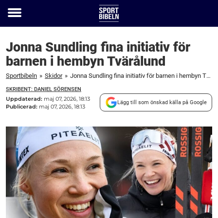
Toggle
menu
Jonna Sundling fina initiativ för
barnen i hembyn Tvärålund
Sportbibeln
»
Skidor
»
Jonna Sundling fina initiativ för barnen i hembyn Tvärålund
SKRIBENT: DANIEL SÖRENSEN
Uppdaterad:
maj 07, 2026, 18:13
Lägg till som önskad källa på Google
Publicerad:
maj 07, 2026, 18:13