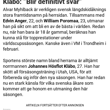
Kläbo: ”Blir definitivt svår”
Alvar Myhlback är verkligen svensk längdskidåknings
stora framtidsnamn på herrsidan. Tillsammans med
Edvin Anger
, 22, och
William Poromaa
, 23, utmanar
han på sikt om att bli en av de bästa i världen. Redan
nu, när han bara är 18 år gammal, beräknas han
kunna stå för topprestationer under
världscupssäsongen. Kanske även i VM i Trondheim i
februari.
Sportens störste namn bland herrarna är alltjämt
norrmannen
Johannes Hösflot Kläbo
, 27. Han har
skött all försäsongsträning i Utah, USA, för att
förbereda sig inför den nya säsongen. Han har redan
nu en stark känsla för vilka svenska åkare som
kommer att ge honom en utmaning den här
säsongen.