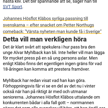
nästa kliv. Det blir spännande att se, säger han till
SVT Sport
.
Johannes Hösflot Kläbos syrliga passning till
svenskarna – efter snacket om Petter Northugs
comeback: ”Värsta nyheten man kunde få i Sverige”
Detta vill man verkligen höra
Det är klart svårt att spekulera i hur pass bra den
unge Alvar Myhlback kan bli. Inte heller vill man lägga
för mycket press på en så ung persons axlar. Men
enligt Kläbo finns det egentligen ingen gräns för vad
18-åringen kan komma att prestera framöver.
Myhlback har redan visat vad han kan göra.
Förhoppningsvis får vi se en del av det nu i vinter
också när han på riktigt är med och utmanar
seniorerna. Johannes Hösflot Kläbos uttalande om
konkurrenten bådar i alla fall gott – norrmannen