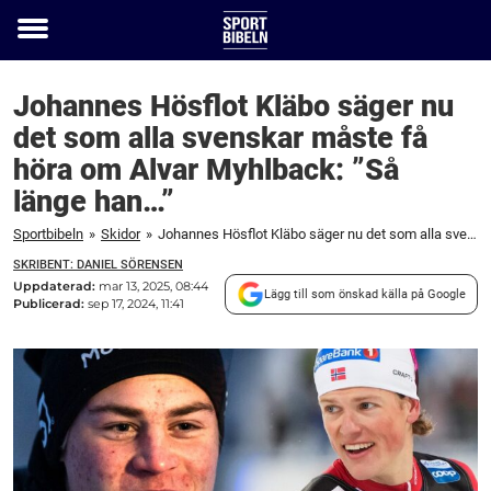
Toggle
menu
Johannes Hösflot Kläbo säger nu
det som alla svenskar måste få
höra om Alvar Myhlback: ”Så
länge han…”
Sportbibeln
»
Skidor
»
Johannes Hösflot Kläbo säger nu det som alla svenskar måste få höra om Alvar Myhlback: ”Så länge han...”
SKRIBENT: DANIEL SÖRENSEN
Uppdaterad:
mar 13, 2025, 08:44
Lägg till som önskad källa på Google
Publicerad:
sep 17, 2024, 11:41