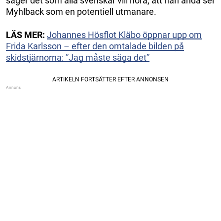
säger det som alla svenskar vill höra, att han ändå ser
Myhlback som en potentiell utmanare.
LÄS MER:
Johannes Hösflot Kläbo öppnar upp om
Frida Karlsson – efter den omtalade bilden på
skidstjärnorna: ”Jag måste säga det”