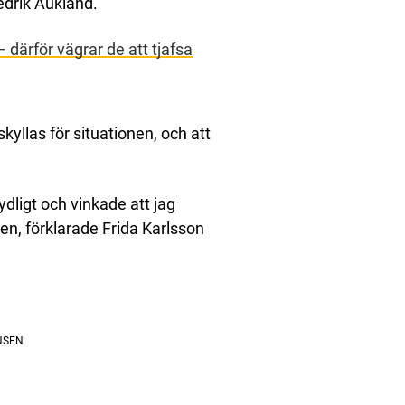
edrik Aukland.
 därför vägrar de att tjafsa
kyllas för situationen, och att
ydligt och vinkade att jag
ken, förklarade Frida Karlsson