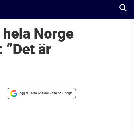
– hela Norge
 ”Det är
Lägg till som önskad källa på Google