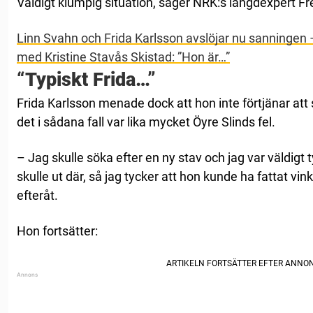
Väldigt klumpig situation, säger NRK:s längdexpert Fr
Linn Svahn och Frida Karlsson avslöjar nu sanningen –
med Kristine Stavås Skistad: ”Hon är…”
“Typiskt Frida…”
Frida Karlsson menade dock att hon inte förtjänar att s
det i sådana fall var lika mycket Öyre Slinds fel.
– Jag skulle söka efter en ny stav och jag var väldigt t
skulle ut där, så jag tycker att hon kunde ha fattat vin
efteråt.
Hon fortsätter: