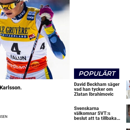
POPULÄRT
David Beckham säger
 Karlsson.
vad han tycker om
Zlatan Ibrahimovic
Svenskarna
välkomnar SVT:s
beslut att ta tillbaka
Micke Leijnegard