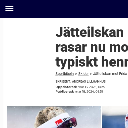
Toggle
menu
Jätteilskan
rasar nu mo
typiskt hen
Sportbibeln
»
Skidor
»
Jätteilskan mot Frida
SKRIBENT: ANDREAS LILLHANNUS
Uppdaterad:
mar 13, 2025, 10:35
Publicerad:
mar 18, 2024, 08:51