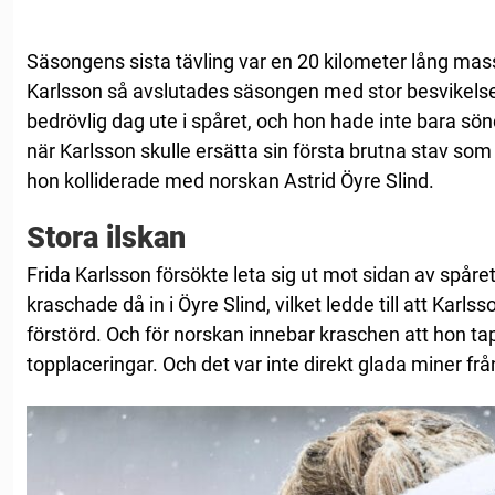
Säsongens sista tävling var en 20 kilometer lång masst
Karlsson så avslutades säsongen med stor besvikelse
bedrövlig dag ute i spåret, och hon hade inte bara sön
när Karlsson skulle ersätta sin första brutna stav so
hon kolliderade med norskan Astrid Öyre Slind.
Stora ilskan
Frida Karlsson försökte leta sig ut mot sidan av spåret
kraschade då in i Öyre Slind, vilket ledde till att Karlss
förstörd. Och för norskan innebar kraschen att hon 
topplaceringar. Och det var inte direkt glada miner från