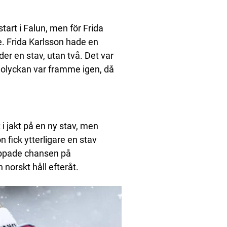
art i Falun, men för Frida
. Frida Karlsson hade en
der en stav, utan två. Det var
m olyckan var framme igen, då
 i jakt på en ny stav, men
on fick ytterligare en stav
tappade chansen på
 norskt håll efteråt.