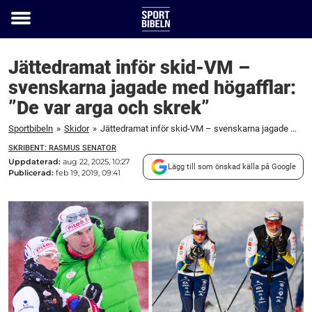
Toggle
menu
Jättedramat inför skid-VM –
svenskarna jagade med högafflar:
”De var arga och skrek”
Sportbibeln
»
Skidor
»
Jättedramat inför skid-VM – svenskarna jagade med högafflar: "De var arga och skrek"
SKRIBENT: RASMUS SENATOR
Uppdaterad:
aug 22, 2025, 10:27
Lägg till som önskad källa på Google
Publicerad:
feb 19, 2019, 09:41