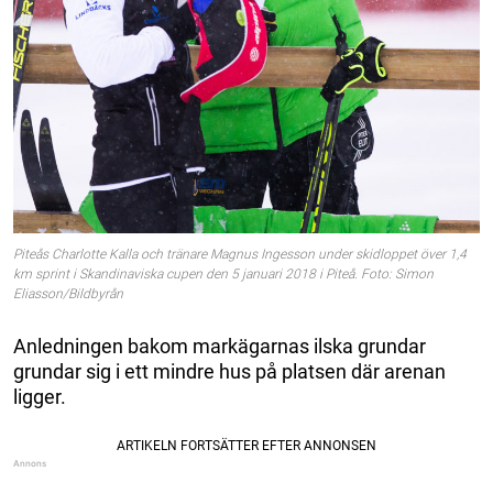
Piteås Charlotte Kalla och tränare Magnus Ingesson under skidloppet över 1,4
km sprint i Skandinaviska cupen den 5 januari 2018 i Piteå. Foto: Simon
Eliasson/Bildbyrån
Anledningen bakom markägarnas ilska grundar
grundar sig i ett mindre hus på platsen där arenan
ligger.