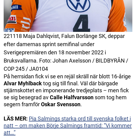
221118 Maja Dahlqvist, Falun Borlänge SK, deppar
efter damernas sprint semifinal under
Sverigepremiären den 18 november 2022 i
Bruksvallarna. Foto: Johan Axelsson / BILDBYRÅN /
COP 245 / JA0104
På herrsidan fick vi se en rejäl skräll när blott 16-årige
Alvar Myhlback
tog sig till final. Väl där bärgade
stjärnskottet en imponerande tredjeplats – men fick
se sig besegrad av
Calle Halfvarsson
som tog hem
segern framför
Oskar Svensson
.
LÄS MER:
Pia Salmings starka ord till svenska folket i
natt – om maken Börje Salmings framtid: ”Vi kommer
att…”