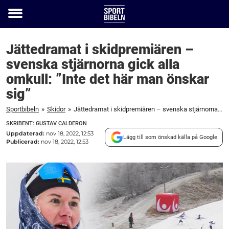
Toggle
menu
Jättedramat i skidpremiären –
svenska stjärnorna gick alla
omkull: ”Inte det här man önskar
sig”
Sportbibeln
»
Skidor
»
Jättedramat i skidpremiären – svenska stjärnorna gick alla omkull: "Inte det här man önskar sig"
SKRIBENT: GUSTAV CALDERON
Uppdaterad:
nov 18, 2022, 12:53
Lägg till som önskad källa på Google
Publicerad:
nov 18, 2022, 12:53