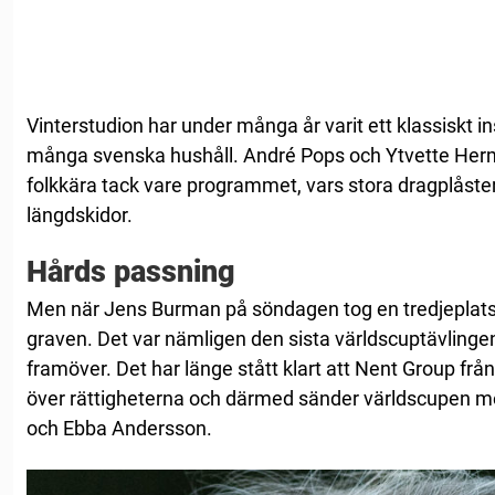
Vinterstudion har under många år varit ett klassiskt i
många svenska hushåll. André Pops och Ytvette Herm
folkkära tack vare programmet, vars stora dragplåster
längdskidor.
Hårds passning
Men när Jens Burman på söndagen tog en tredjeplats i
graven. Det var nämligen den sista världscuptävlinge
framöver. Det har länge stått klart att Nent Group fr
över rättigheterna och därmed sänder världscupen me
och Ebba Andersson.