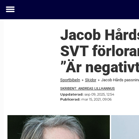
Toggle
menu
Jacob Hårds 
SVT förlorar
”Är negativt
Sportbibeln
»
Skidor
»
Jacob Hårds passning t
SKRIBENT: ANDREAS LILLHANNUS
Uppdaterad:
sep 09, 2025, 12:54
Publicerad:
mar 15, 2021, 09:06