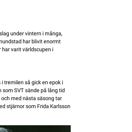
nslag under vintern i många,
undstad har blivit enormt
 har varit världscupen i
 tremilen så gick en epok i
n som SVT sände på lång tid
ån och med nästa säsong tar
d stjärnor som Frida Karlsson