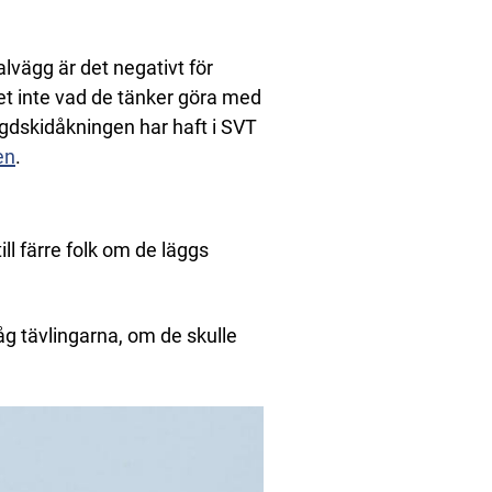
vägg är det negativt för
vet inte vad de tänker göra med
ängdskidåkningen har haft i SVT
en
.
ll färre folk om de läggs
g tävlingarna, om de skulle