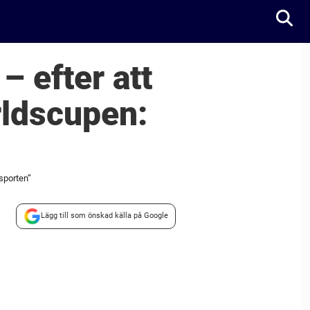
– efter att
ärldscupen:
 sporten”
Lägg till som önskad källa på Google