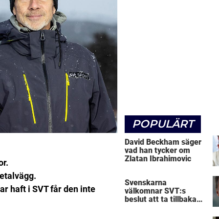
POPULÄRT
David Beckham säger
vad han tycker om
Zlatan Ibrahimovic
or.
etalvägg.
Svenskarna
r haft i SVT får den inte
välkomnar SVT:s
beslut att ta tillbaka
Micke Leijnegard