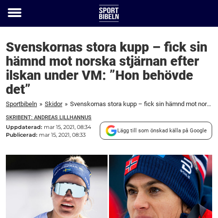
Toggle
menu
Svenskornas stora kupp – fick sin
hämnd mot norska stjärnan efter
ilskan under VM: ”Hon behövde
det”
Sportbibeln
»
Skidor
»
Svenskornas stora kupp – fick sin hämnd mot norska stjärnan efter ilskan under VM: ”Hon behövde det”
SKRIBENT: ANDREAS LILLHANNUS
Uppdaterad:
mar 15, 2021, 08:34
Lägg till som önskad källa på Google
Publicerad:
mar 15, 2021, 08:33