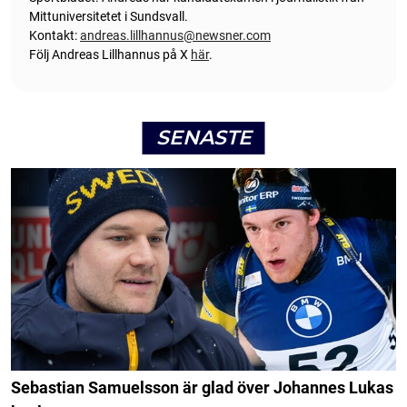
Mittuniversitetet i Sundsvall.
Kontakt:
andreas.lillhannus@newsner.com
Följ Andreas Lillhannus på X
här
.
SENASTE
Sebastian Samuelsson är glad över Johannes Lukas