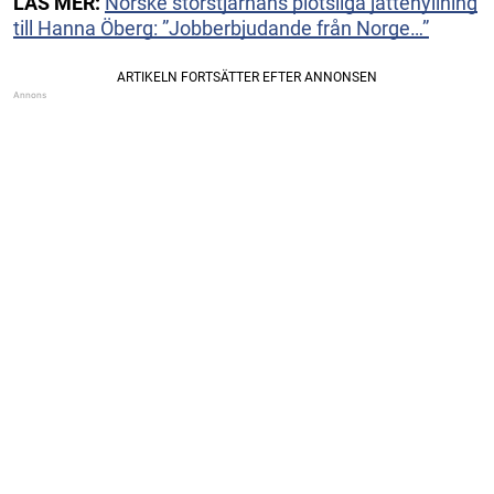
LÄS MER:
Norske storstjärnans plötsliga jättehyllning
till Hanna Öberg: ”Jobberbjudande från Norge…”