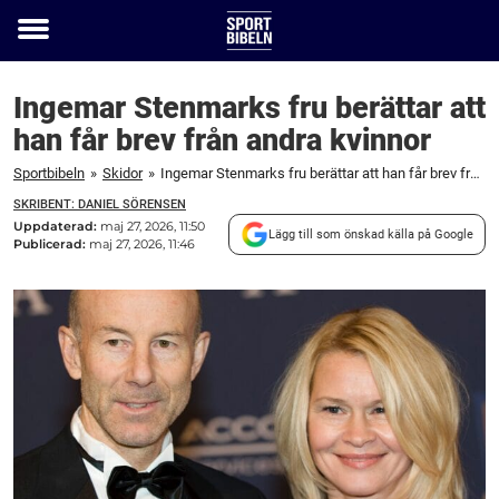
Toggle
menu
Ingemar Stenmarks fru berättar att
han får brev från andra kvinnor
Sportbibeln
»
Skidor
»
Ingemar Stenmarks fru berättar att han får brev från andra kvinnor
SKRIBENT: DANIEL SÖRENSEN
Uppdaterad:
maj 27, 2026, 11:50
Lägg till som önskad källa på Google
Publicerad:
maj 27, 2026, 11:46