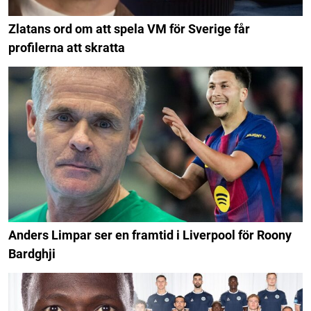
Zlatans ord om att spela VM för Sverige får
profilerna att skratta
Anders Limpar ser en framtid i Liverpool för Roony
Bardghji