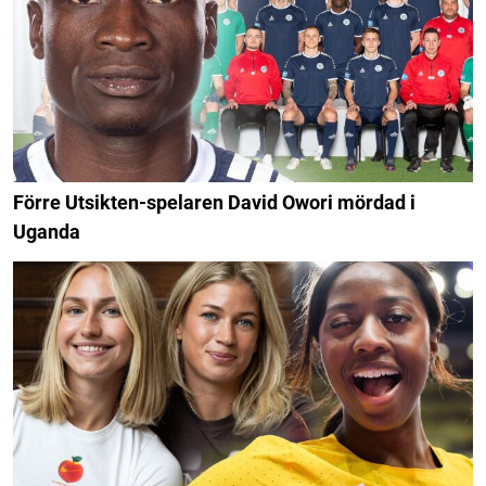
Förre Utsikten-spelaren David Owori mördad i
Uganda