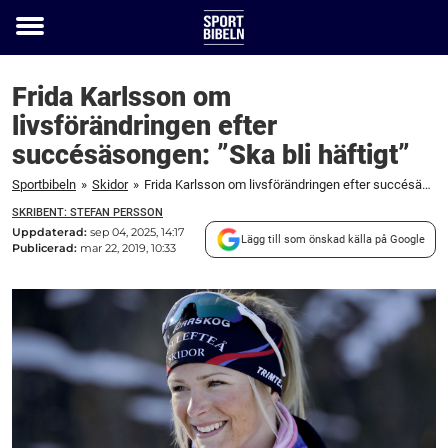
Toggle
menu
Frida Karlsson om
livsförändringen efter
succésäsongen: ”Ska bli häftigt”
Sportbibeln
»
Skidor
»
Frida Karlsson om livsförändringen efter succésäsongen: "Ska bli häftigt"
SKRIBENT: STEFAN PERSSON
Uppdaterad:
sep 04, 2025, 14:17
Lägg till som önskad källa på Google
Publicerad:
mar 22, 2019, 10:33