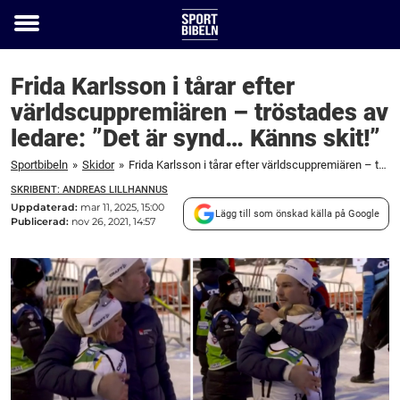
Toggle
menu
Frida Karlsson i tårar efter
världscuppremiären – tröstades av
ledare: ”Det är synd… Känns skit!”
Sportbibeln
»
Skidor
»
Frida Karlsson i tårar efter världscuppremiären – tröstades av ledare: ”Det är synd... Känns skit!”
SKRIBENT: ANDREAS LILLHANNUS
Uppdaterad:
mar 11, 2025, 15:00
Lägg till som önskad källa på Google
Publicerad:
nov 26, 2021, 14:57