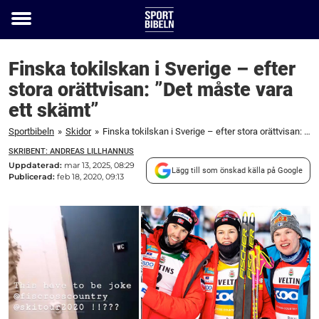
Toggle
menu
Finska tokilskan i Sverige – efter
stora orättvisan: ”Det måste vara
ett skämt”
Sportbibeln
»
Skidor
»
Finska tokilskan i Sverige – efter stora orättvisan: ”Det måste vara ett skämt”
SKRIBENT: ANDREAS LILLHANNUS
Uppdaterad:
mar 13, 2025, 08:29
Lägg till som önskad källa på Google
Publicerad:
feb 18, 2020, 09:13