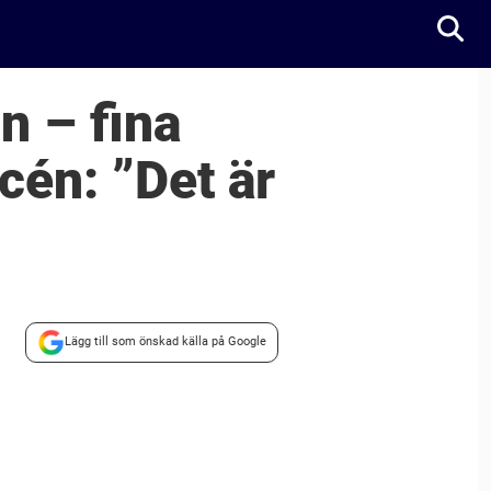
 – fina
cén: ”Det är
Lägg till som önskad källa på Google