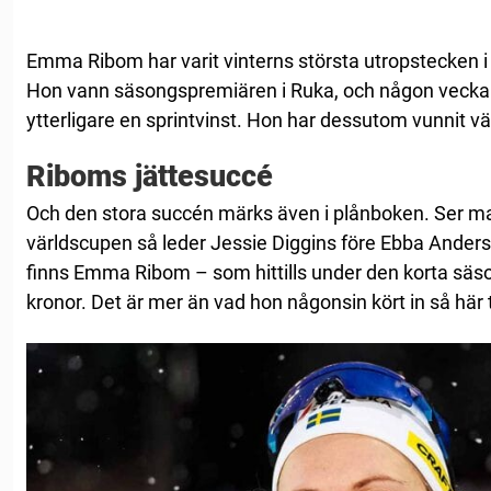
Emma Ribom har varit vinterns största utropstecken i
Hon vann säsongspremiären i Ruka, och någon vecka s
ytterligare en sprintvinst. Hon har dessutom vunnit 
Riboms jättesuccé
Och den stora succén märks även i plånboken. Ser man 
världscupen så leder Jessie Diggins före Ebba Ander
finns Emma Ribom – som hittills under den korta säs
kronor. Det är mer än vad hon någonsin kört in så här 