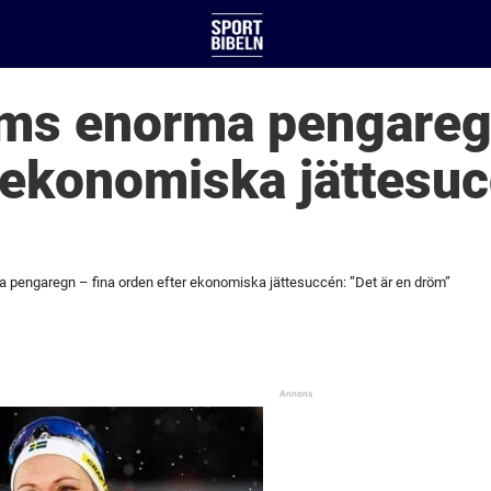
s enorma pengaregn
 ekonomiska jättesuc
engaregn – fina orden efter ekonomiska jättesuccén: ”Det är en dröm”