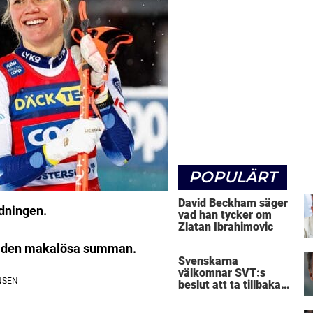
POPULÄRT
David Beckham säger
dningen.
vad han tycker om
Zlatan Ibrahimovic
 om den makalösa summan.
Svenskarna
välkomnar SVT:s
beslut att ta tillbaka
Micke Leijnegard