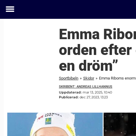
Toggle
menu
Emma Ribom
orden efter
en dröm”
Sportbibeln
»
Skidor
»
Emma Riboms enorma p
SKRIBENT: ANDREAS LILLHANNUS
Uppdaterad:
mar 13, 2025, 10:40
Publicerad:
dec 27, 2023, 13:23