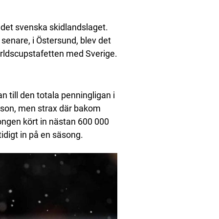
 det svenska skidlandslaget.
enare, i Östersund, blev det
världscupstafetten med Sverige.
till den totala penningligan i
sson, men strax där bakom
ongen kört in nästan 600 000
tidigt in på en säsong.