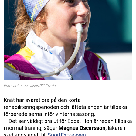
Foto: Johan Axelsson/Bildbyrån
Knät har svarat bra på den korta
rehabiliteringsperioden och jättetalangen är tillbaka i
förberedelserna inför vinterns säsong.
– Det ser väldigt bra ut för Ebba. Hon är redan tillbaka
i normal träning, säger
Magnus Oscarsson,
läkare i
skidlandslaget, till
SportExpressen
.