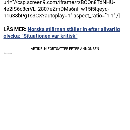
url=”//csp.screen9.com/iframe/rzBCOn8TdNHU-
4e2IS6c8crVL_2807eZmDMs6nf_w15l5Iqeyq-
h1u38bPgTs3CX?autoplay=1″ aspect_ratio=”1:1″ /]
LÄS MER:
Norska stjärnan ställer in efter allvarlig
olycka: ”Situationen var kritisk”