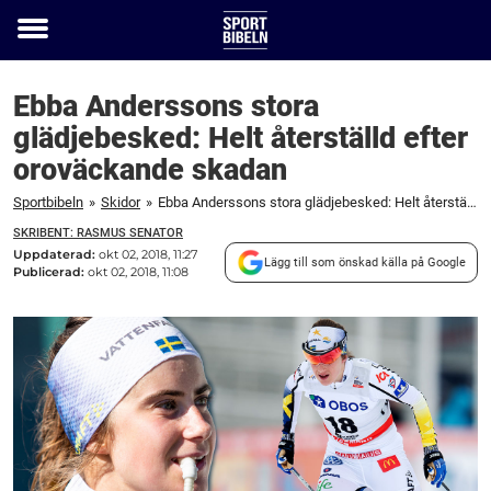
Toggle
menu
Ebba Anderssons stora
glädjebesked: Helt återställd efter
oroväckande skadan
Sportbibeln
»
Skidor
»
Ebba Anderssons stora glädjebesked: Helt återställd efter oroväckande skadan
SKRIBENT: RASMUS SENATOR
Uppdaterad:
okt 02, 2018, 11:27
Lägg till som önskad källa på Google
Publicerad:
okt 02, 2018, 11:08