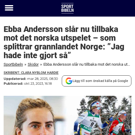
Toggle
menu
Ebba Andersson slår nu tillbaka
mot det norska utspelet – som
splittrar grannlandet Norge: ”Jag
hade inte gjort så”
Sportbibeln
»
Skidor
»
Ebba Andersson slår nu tillbaka mot det norska utspelet – som splittrar grannlandet Norge: "Jag hade inte gjort så"
SKRIBENT: CLARA NYBLOM HARDIE
Uppdaterad:
mar 28, 2025, 08:30
Lägg till som önskad källa på Google
Publicerad:
okt 23, 2023, 16:18