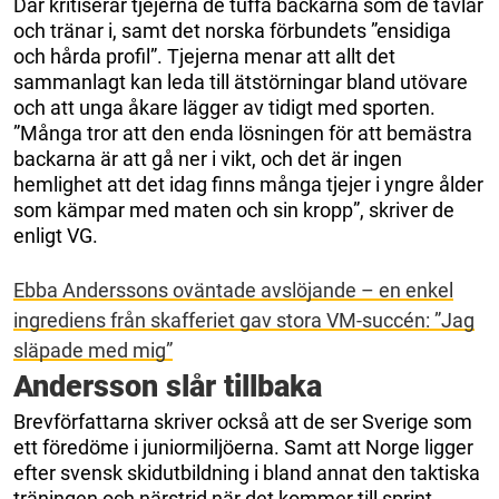
Där kritiserar tjejerna de tuffa backarna som de tävlar
och tränar i, samt det norska förbundets ”ensidiga
och hårda profil”. Tjejerna menar att allt det
sammanlagt kan leda till ätstörningar bland utövare
och att unga åkare lägger av tidigt med sporten.
”Många tror att den enda lösningen för att bemästra
backarna är att gå ner i vikt, och det är ingen
hemlighet att det idag finns många tjejer i yngre ålder
som kämpar med maten och sin kropp”, skriver de
enligt VG.
Ebba Anderssons oväntade avslöjande – en enkel
ingrediens från skafferiet gav stora VM-succén: ”Jag
släpade med mig”
Andersson slår tillbaka
Brevförfattarna skriver också att de ser Sverige som
ett föredöme i juniormiljöerna. Samt att Norge ligger
efter svensk skidutbildning i bland annat den taktiska
träningen och närstrid när det kommer till sprint-