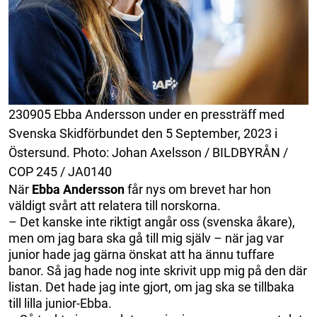
230905 Ebba Andersson under en pressträff med
Svenska Skidförbundet den 5 September, 2023 i
Östersund. Photo: Johan Axelsson / BILDBYRÅN /
COP 245 / JA0140
När
Ebba Andersson
får nys om brevet har hon
väldigt svårt att relatera till norskorna.
– Det kanske inte riktigt angår oss (svenska åkare),
men om jag bara ska gå till mig själv – när jag var
junior hade jag gärna önskat att ha ännu tuffare
banor. Så jag hade nog inte skrivit upp mig på den där
listan. Det hade jag inte gjort, om jag ska se tillbaka
till lilla junior-Ebba.