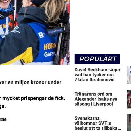
POPULÄRT
David Beckham säger
vad han tycker om
Zlatan Ibrahimovic
ver en miljon kronor under
Tränarens ord om
r mycket prispengar de fick.
Alexander Isaks nya
säsong i Liverpool
ga.
Svenskarna
välkomnar SVT:s
beslut att ta tillbaka