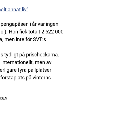
lt annat liv”
engapåsen i år var ingen
fjol). Hon fick totalt 2 522 000
a, men inte för SVT:s
ns tydligt på prischeckarna.
n internationellt, men av
rligare fyra pallplatser i
förstaplats på vinterns