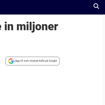
 in miljoner
Lägg till som önskad källa på Google