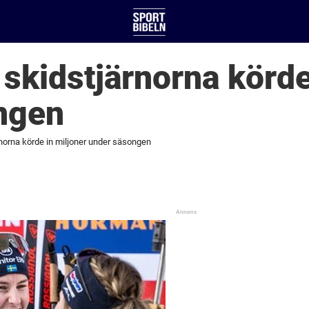
skidstjärnorna körde
ngen
norna körde in miljoner under säsongen