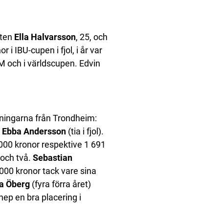
tten
Ella Halvarsson
, 25, och
r i IBU-cupen i fjol, i år var
M och i världscupen. Edvin
tningarna från Trondheim:
h
Ebba Andersson
(tia i fjol).
000 kronor respektive 1 691
 och två.
Sebastian
000 kronor tack vare sina
ra Öberg
(fyra förra året)
ep en bra placering i