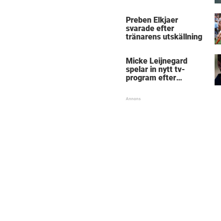
Micke Leijnegard
Preben Elkjaer
svarade efter
tränarens utskällning
Micke Leijnegard
spelar in nytt tv-
program efter
Mästarnas mästare