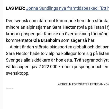
LÄS MER:
Jonna Sundlings nya framtidsbesked: ”Ett he
Den svensk som däremot kammade hem den största p
mindre än alpinstjärnan
Sara Hector
(tvåa på listan i 
kronor i prispengar. Kanske en överraskning för mång
kommentator
Ola Bränholm
som säger så här:
– Alpint är den största skidsporten globalt och det sy
Sara Hector hade tolv alpina kollegor före sig på lista
Sveriges alla skidåkare är hon etta. Två segrar och ytte
världscupen gav 2 522 000 kronor i prispengar och en 
svensktopp.