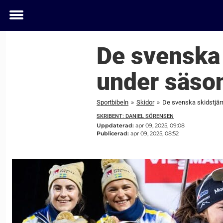
Toggle
menu
De svenska 
under säso
Sportbibeln
»
Skidor
»
De svenska skidstjär
SKRIBENT: DANIEL SÖRENSEN
Uppdaterad:
apr 09, 2025, 09:08
Publicerad:
apr 09, 2025, 08:52