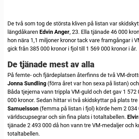
De två som tog de största kliven på listan var skidsky
längdåkaren
Edvin Anger
, 23. Ella tjänade 46 000 krono
hon nära 1,1 miljoner kronor tack vare framgångar i V
gick från 385 000 kronor i fjol till 1 569 000 kronor i år.
De tjänade mest av alla
På femte- och fjärdeplatsen återfinns de två VM-drot
Jonna Sundling
(förra året var hon sexa på listan) oc
Båda tjejerna vann trippla VM-guld och det gav 1 572 
000 kronor. Sedan hittar vi två skidskyttar på plats tre
Samuelsson
(femma på listan i fjol) körde hem 2 034 
världscupsegrar och sin fina plats i totaltabellen.
Elvi
tjänade 2 493 000 då hon vann tre VM-medaljer och kn
totaltabellen.