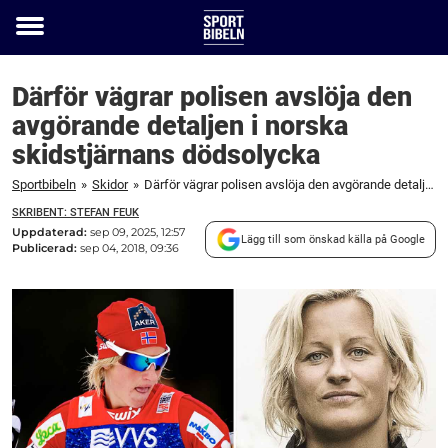
Toggle
menu
Därför vägrar polisen avslöja den
avgörande detaljen i norska
skidstjärnans dödsolycka
Sportbibeln
»
Skidor
»
Därför vägrar polisen avslöja den avgörande detaljen i norska skidstjärnans dödsolycka
SKRIBENT: STEFAN FEUK
Uppdaterad:
sep 09, 2025, 12:57
Lägg till som önskad källa på Google
Publicerad:
sep 04, 2018, 09:36