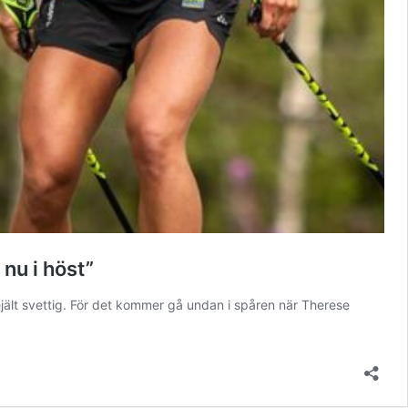
 nu i höst”
jält svettig. För det kommer gå undan i spåren när Therese