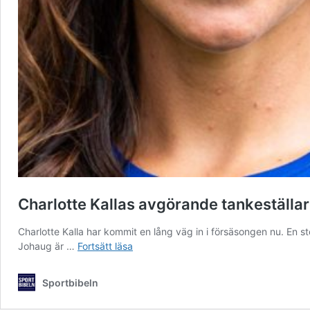
Charlotte Kallas avgörande tankeställare 
Charlotte Kalla har kommit en lång väg in i försäsongen nu. En 
Charlotte
Johaug är …
Fortsätt läsa
Kallas
avgörande
Sportbibeln
tankeställare
inför