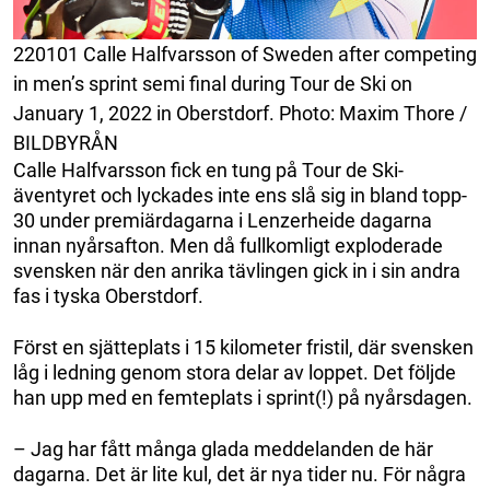
220101 Calle Halfvarsson of Sweden after competing
in men’s sprint semi final during Tour de Ski on
January 1, 2022 in Oberstdorf. Photo: Maxim Thore /
BILDBYRÅN
Calle Halfvarsson fick en tung på Tour de Ski-
äventyret och lyckades inte ens slå sig in bland topp-
30 under premiärdagarna i Lenzerheide dagarna
innan nyårsafton. Men då fullkomligt exploderade
svensken när den anrika tävlingen gick in i sin andra
fas i tyska Oberstdorf.
Först en sjätteplats i 15 kilometer fristil, där svensken
låg i ledning genom stora delar av loppet. Det följde
han upp med en femteplats i sprint(!) på nyårsdagen.
– Jag har fått många glada meddelanden de här
dagarna. Det är lite kul, det är nya tider nu. För några