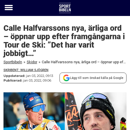
Toggle
menu
Calle Halfvarssons nya, ärliga ord
– öppnar upp efter framgångarna i
Tour de Ski: ”Det har varit
jobbigt…”
Sportbibeln
»
Skidor
»
Calle Halfvarssons nya, ärliga ord – öppnar upp efter framgångarna i Tour de Ski: "Det har varit jobbigt…"
SKRIBENT: WILLIAM SJÖGREN
Uppdaterad:
jan 03, 2022, 09:13
Lägg till som önskad källa på Google
Publicerad:
jan 03, 2022, 09:06