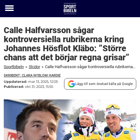
Toggle
menu
Calle Halfvarsson sågar
kontroversiella rubrikerna kring
Johannes Hösflot Kläbo: ”Större
chans att det börjar regna grisar”
Sportbibeln
»
Skidor
»
Calle Halfvarsson sågar kontroversiella rubrikerna kring Johannes Hösflot Kläbo: "Större chans att det börjar regna grisar"
SKRIBENT: CLARA NYBLOM HARDIE
Uppdaterad:
mar 13, 2025, 12:05
Lägg till som önskad källa på Google
Publicerad:
okt 31, 2023, 15:55