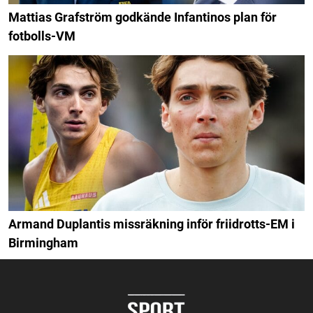
Mattias Grafström godkände Infantinos plan för
fotbolls-VM
Armand Duplantis missräkning inför friidrotts-EM i
Birmingham