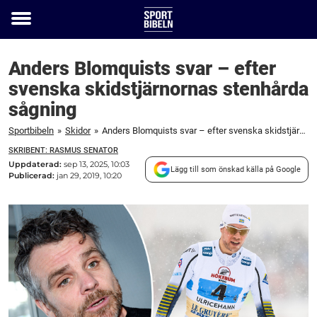
Toggle
menu
Anders Blomquists svar – efter
svenska skidstjärnornas stenhårda
sågning
Sportbibeln
»
Skidor
»
Anders Blomquists svar – efter svenska skidstjärnornas stenhårda sågning
SKRIBENT: RASMUS SENATOR
Uppdaterad:
sep 13, 2025, 10:03
Lägg till som önskad källa på Google
Publicerad:
jan 29, 2019, 10:20