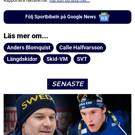
Rapportera faktafel här.
Här kan du läsa mer...
Följ Sportbibeln på Google News
Läs mer om...
Anders Blomquist
Calle Halfvarsson
Längdskidor
Skid-VM
SVT
SENASTE