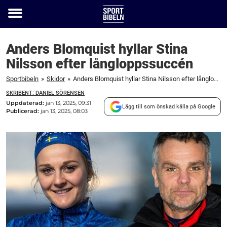
Toggle
menu
Anders Blomquist hyllar Stina
Nilsson efter långloppssuccén
Sportbibeln
»
Skidor
»
Anders Blomquist hyllar Stina Nilsson efter långloppssuccén
SKRIBENT: DANIEL SÖRENSEN
Uppdaterad:
jan 13, 2025, 09:31
Lägg till som önskad källa på Google
Publicerad:
jan 13, 2025, 08:03