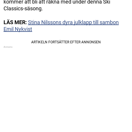
kommer att bli att räkna med under denna Ski
Classics-säsong.
LÄS MER:
Stina Nilssons dyra julklapp till sambon
Emil Nykvist