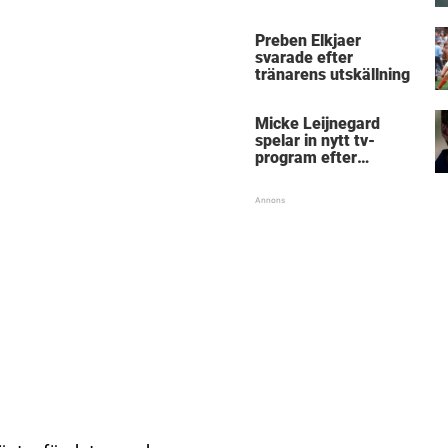
Micke Leijnegard
Preben Elkjaer
svarade efter
tränarens utskällning
Micke Leijnegard
spelar in nytt tv-
program efter
Mästarnas mästare