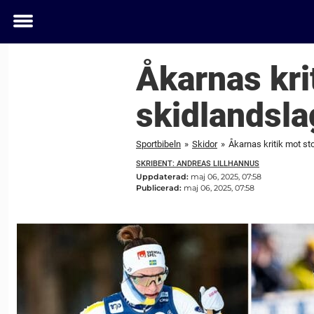
Toggle
menu
Åkarnas kri
skidlandsla
Sportbibeln
»
Skidor
»
Åkarnas kritik mot sto
SKRIBENT: ANDREAS LILLHANNUS
Uppdaterad:
maj 06, 2025, 07:58
Publicerad:
maj 06, 2025, 07:58