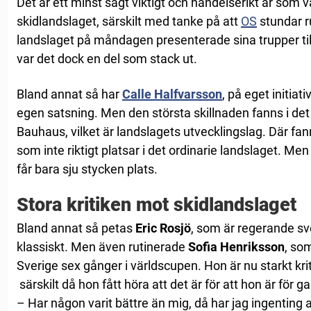
Det är ett minst sagt viktigt och händelserikt år som 
skidlandslaget, särskilt med tanke på att
OS
stundar r
landslaget på måndagen presenterade sina trupper 
var det dock en del som stack ut.
Bland annat så har
Calle Halfvarsson
, på eget initiat
egen satsning. Men den största skillnaden fanns i det
Bauhaus, vilket är landslagets utvecklingslag. Där fa
som inte riktigt platsar i det ordinarie landslaget. 
får bara sju stycken plats.
Stora kritiken mot skidlandslaget
Bland annat så petas
Eric Rosjö
, som är regerande s
klassiskt. Men även rutinerade
Sofia Henriksson
, som
Sverige sex gånger i världscupen. Hon är nu starkt kri
särskilt då hon fått höra att det är för att hon är för 
– Har någon varit bättre än mig, då har jag ingenting a