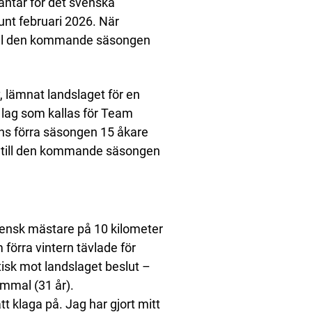
väntar för det svenska
unt februari 2026. När
till den kommande säsongen
iv, lämnat landslaget för en
 lag som kallas för Team
nns förra säsongen 15 åkare
Men till den kommande säsongen
vensk mästare på 10 kilometer
 förra vintern tävlade för
tisk mot landslaget beslut –
gammal (31 år).
tt klaga på. Jag har gjort mitt