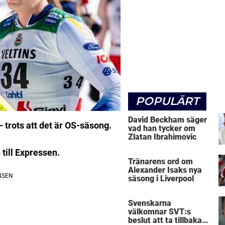
POPULÄRT
David Beckham säger
– trots att det är OS-säsong.
vad han tycker om
Zlatan Ibrahimovic
 till Expressen.
Tränarens ord om
Alexander Isaks nya
säsong i Liverpool
Svenskarna
välkomnar SVT:s
beslut att ta tillbaka