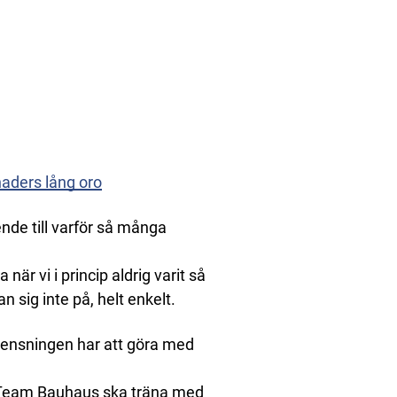
aders lång oro
nde till varför så många
när vi i princip aldrig varit så
 sig inte på, helt enkelt.
 rensningen har att göra med
 i Team Bauhaus ska träna med