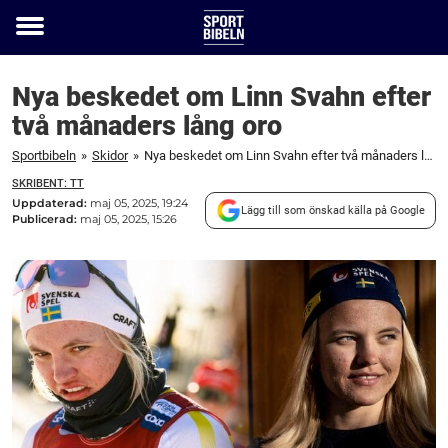
Toggle
menu
Nya beskedet om Linn Svahn efter
två månaders lång oro
Sportbibeln
»
Skidor
»
Nya beskedet om Linn Svahn efter två månaders lång oro
SKRIBENT: TT
Uppdaterad:
maj 05, 2025, 19:24
Lägg till som önskad källa på Google
Publicerad:
maj 05, 2025, 15:26