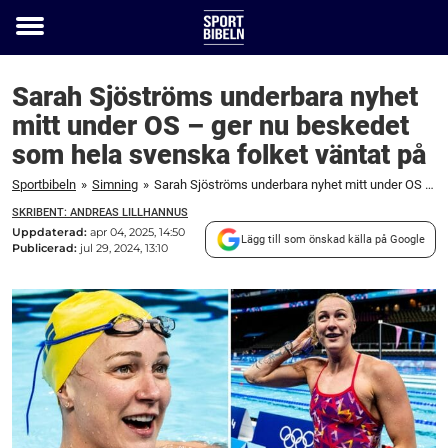
Toggle
menu
Sarah Sjöströms underbara nyhet
mitt under OS – ger nu beskedet
som hela svenska folket väntat på
Sportbibeln
»
Simning
»
Sarah Sjöströms underbara nyhet mitt under OS – ger nu beskedet som hela svenska folket väntat på
SKRIBENT: ANDREAS LILLHANNUS
Uppdaterad:
apr 04, 2025, 14:50
Lägg till som önskad källa på Google
Publicerad:
jul 29, 2024, 13:10