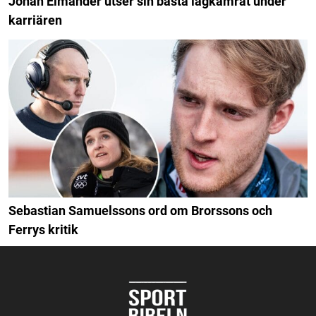
Johan Elmander utser sin bästa lagkamrat under
karriären
Sebastian Samuelssons ord om Brorssons och
Ferrys kritik