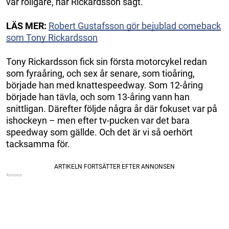
var roligare, har Rickardsson sagt.
LÄS MER:
Robert Gustafsson gör bejublad comeback
som Tony Rickardsson
Tony Rickardsson fick sin första motorcykel redan
som fyraåring, och sex år senare, som tioåring,
började han med knattespeedway. Som 12-åring
började han tävla, och som 13-åring vann han
snittligan. Därefter följde några år där fokuset var på
ishockeyn – men efter tv-pucken var det bara
speedway som gällde. Och det är vi så oerhört
tacksamma för.