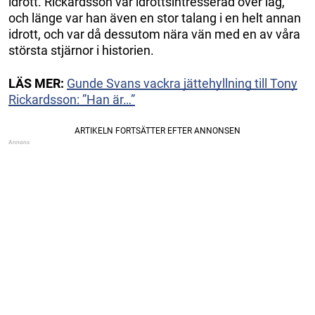
idrott. Rickardsson var idrottsintresserad över lag,
och länge var han även en stor talang i en helt annan
idrott, och var då dessutom nära vän med en av våra
största stjärnor i historien.
LÄS MER:
Gunde Svans vackra jättehyllning till Tony
Rickardsson: ”Han är…”