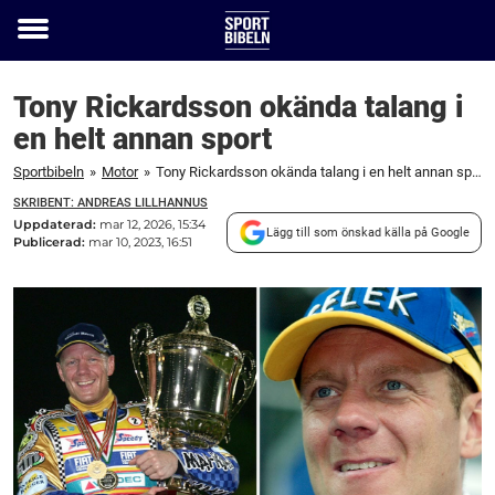
Toggle
menu
Tony Rickardsson okända talang i
en helt annan sport
Sportbibeln
»
Motor
»
Tony Rickardsson okända talang i en helt annan sport
SKRIBENT: ANDREAS LILLHANNUS
Uppdaterad:
mar 12, 2026, 15:34
Lägg till som önskad källa på Google
Publicerad:
mar 10, 2023, 16:51