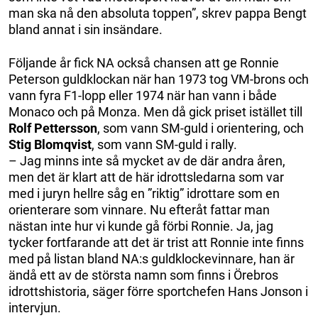
man ska nå den absoluta toppen”, skrev pappa Bengt
bland annat i sin insändare.
Följande år fick NA också chansen att ge Ronnie
Peterson guldklockan när han 1973 tog VM-brons och
vann fyra F1-lopp eller 1974 när han vann i både
Monaco och på Monza. Men då gick priset istället till
Rolf Pettersson
, som vann SM-guld i orientering, och
Stig Blomqvist
, som vann SM-guld i rally.
– Jag minns inte så mycket av de där andra åren,
men det är klart att de här idrottsledarna som var
med i juryn hellre såg en ”riktig” idrottare som en
orienterare som vinnare. Nu efteråt fattar man
nästan inte hur vi kunde gå förbi Ronnie. Ja, jag
tycker fortfarande att det är trist att Ronnie inte finns
med på listan bland NA:s guldklockevinnare, han är
ändå ett av de största namn som finns i Örebros
idrottshistoria, säger förre sportchefen Hans Jonson i
intervjun.