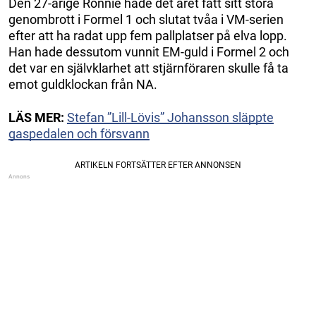
Den 27-årige Ronnie hade det året fått sitt stora
genombrott i Formel 1 och slutat tvåa i VM-serien
efter att ha radat upp fem pallplatser på elva lopp.
Han hade dessutom vunnit EM-guld i Formel 2 och
det var en självklarhet att stjärnföraren skulle få ta
emot guldklockan från NA.
LÄS MER:
Stefan ”Lill-Lövis” Johansson släppte
gaspedalen och försvann