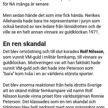
för NA många år senare.
Men sedan hände det som inte fick hända. Nerikes
Allehanda hade bara tre representanter i juryn som
också bestod av sex ledare från länsidrotten och de
ville se en helt annan vinnare av guldklockan 1971.
En ren skandal
Det blev omröstning och till slut korades
Rolf Nilsson
,
som vunnit VM-guld i militär femkamp, till vinnare av
guldklockan. Motiveringen var att han faktiskt hade
vunnit VM-guld och det hade inte Peterson som
”bara” kom tvåa i en av världens största sporter.
Det blev enorma reaktioner från hela idrotts-Sverige
att en okänd militär femkampare vid namn Rolf
Nilsson kunde vinna priset före världsstjärnan Ronnie
Peterson. Det klassades som en ren skandal och
tidningen blev helt nedringt med arga människor som