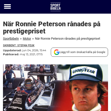
Toggle
menu
När Ronnie Peterson rånades på
prestigepriset
Sportbibeln
»
Motor
»
När Ronnie Peterson rånades på prestigepriset
SKRIBENT: STEFAN FEUK
Uppdaterad:
jun 04, 2026, 15:44
Lägg till som önskad källa på Google
Publicerad:
maj 13, 2021, 07:15