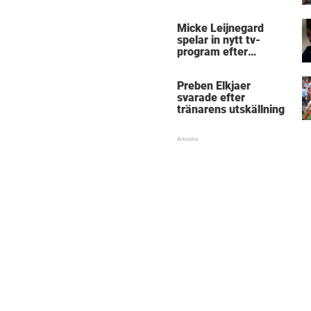
Micke Leijnegard
spelar in nytt tv-
program efter
Mästarnas mästare
Preben Elkjaer
svarade efter
tränarens utskällning