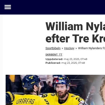
Toggle
menu
William Nyl
efter Tre K
Sportbibeln
»
Hockey
»
William Nylanders fö
SKRIBENT: TT
Uppdaterad:
maj 23, 2025, 07:48
Publicerad:
maj 23, 2025, 07:48