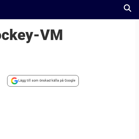
hockey-VM
Lägg till som önskad källa på Google