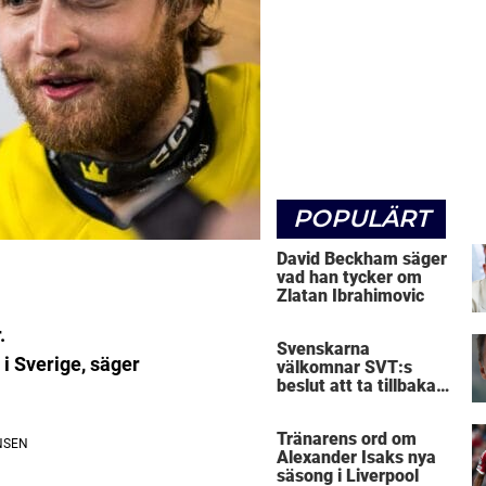
POPULÄRT
David Beckham säger
vad han tycker om
Zlatan Ibrahimovic
.
Svenskarna
 i Sverige, säger
välkomnar SVT:s
beslut att ta tillbaka
Micke Leijnegard
Tränarens ord om
Alexander Isaks nya
säsong i Liverpool