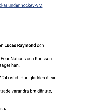
puckar under hockey-VM
ten
Lucas Raymond
och
Four Nations och Karlsson
 säger han.
24 i istid. Han gladdes åt sin
ittade varandra bra där ute,