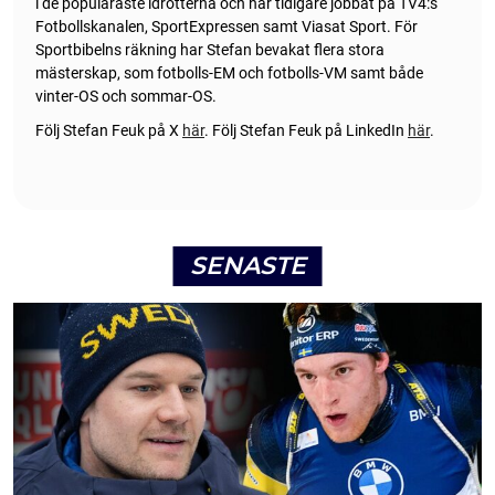
i de populäraste idrotterna och har tidigare jobbat på TV4:s
Fotbollskanalen, SportExpressen samt Viasat Sport. För
Sportbibelns räkning har Stefan bevakat flera stora
mästerskap, som fotbolls-EM och fotbolls-VM samt både
vinter-OS och sommar-OS.
Följ Stefan Feuk på X
här
.
Följ Stefan Feuk på LinkedIn
här
.
SENASTE