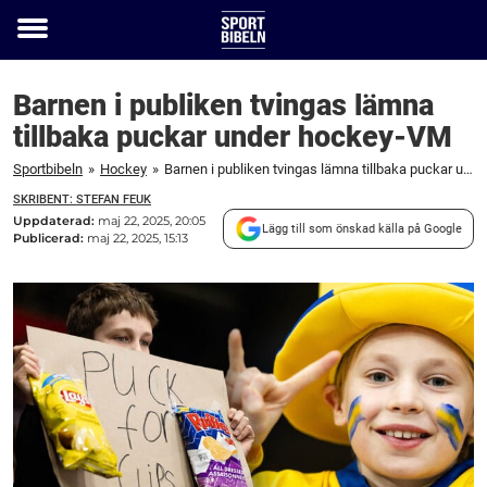
Toggle
menu
Barnen i publiken tvingas lämna
tillbaka puckar under hockey-VM
Sportbibeln
»
Hockey
»
Barnen i publiken tvingas lämna tillbaka puckar under hockey-VM
SKRIBENT: STEFAN FEUK
Uppdaterad:
maj 22, 2025, 20:05
Lägg till som önskad källa på Google
Publicerad:
maj 22, 2025, 15:13