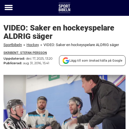
Toggle
menu
VIDEO: Saker en hockeyspelare
ALDRIG säger
Sportbibeln
»
Hockey
»
VIDEO: Saker en hockeyspelare ALDRIG säger
SKRIBENT: STEFAN PERSSON
Uppdaterad:
dec 17, 2025, 13:20
Lägg till som önskad källa på Google
Publicerad:
aug 31, 2016, 15:41