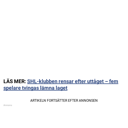
LÄS MER:
SHL-klubben rensar efter uttåget – fem
spelare tvingas lämna laget