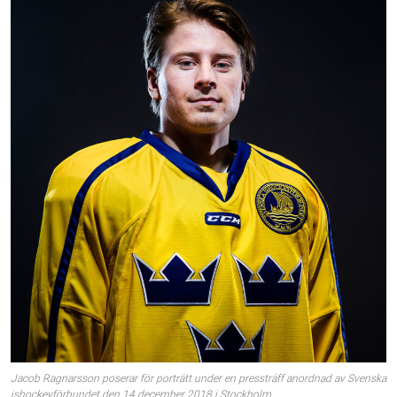
Jacob Ragnarsson poserar för porträtt under en pressträff anordnad av Svenska
ishockeyförbundet den 14 december 2018 i Stockholm.