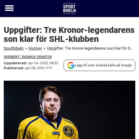
Toggle
menu
Uppgifter: Tre Kronor-legendarens
son klar för SHL-klubben
Sportbibeln
»
Hockey
»
Uppgifter: Tre Kronor-legendarens son klar för SHL-klubben
SKRIBENT: RASMUS SENATOR
Uppdaterad:
apr 04, 2025, 08:32
Lägg till som önskad källa på Google
Publicerad:
apr 08, 2019, 11:17