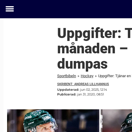
Toggle
menu
Uppgifter: T
månaden – 
dumpas
Sportbibeln
»
Hockey
»
Uppgifter: Tjänar e
SKRIBENT: ANDREAS LILLHANNUS
Uppdaterad:
jun 02, 2025, 12:14
Publicerad:
jan 31, 2020, 08:51