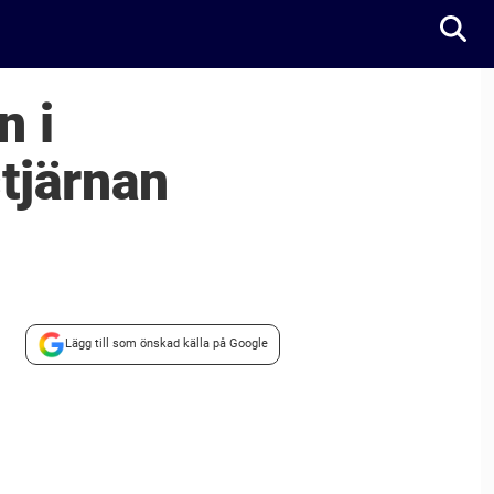
n i
tjärnan
Lägg till som önskad källa på Google