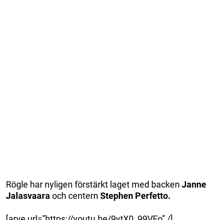
Rögle har nyligen förstärkt laget med backen
Janne
Jalasvaara
och
centern
Stephen Perfetto.
[arve url=”https://youtu.be/9ytX0_99VEo” /]