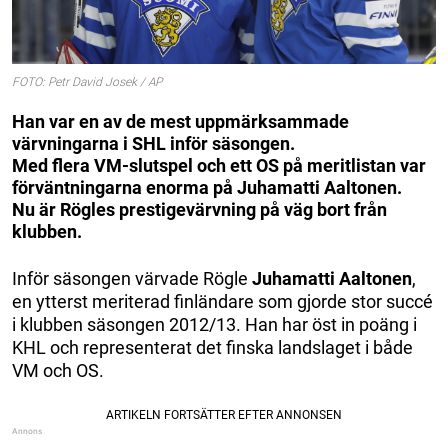
FOTO: Petr David Josek / AP
Han var en av de mest uppmärksammade
värvningarna i SHL inför säsongen.
Med flera VM-slutspel och ett OS på meritlistan var
förväntningarna enorma på Juhamatti Aaltonen.
Nu är Rögles prestigevärvning på väg bort från
klubben.
Inför säsongen värvade Rögle
Juhamatti Aaltonen
,
en ytterst meriterad finländare som gjorde stor succé
i klubben säsongen 2012/13. Han har öst in poäng i
KHL och representerat det finska landslaget i både
VM och OS.