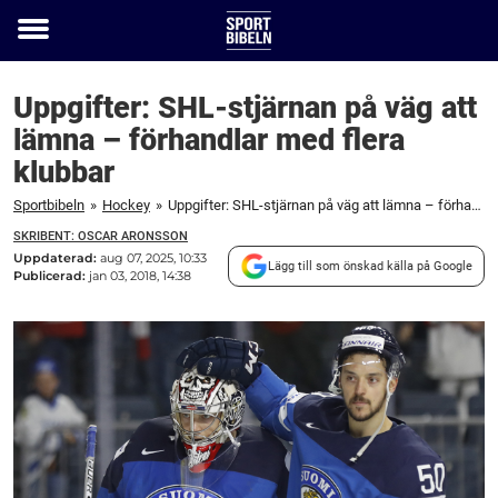
Toggle
menu
Uppgifter: SHL-stjärnan på väg att
lämna – förhandlar med flera
klubbar
Sportbibeln
»
Hockey
»
Uppgifter: SHL-stjärnan på väg att lämna – förhandlar med flera klubbar
SKRIBENT: OSCAR ARONSSON
Uppdaterad:
aug 07, 2025, 10:33
Lägg till som önskad källa på Google
Publicerad:
jan 03, 2018, 14:38