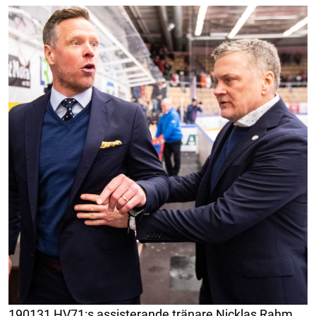
190131 HV71:s assisterande tränare Nicklas Rahm