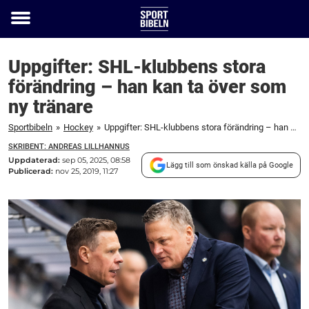
Toggle
menu
Uppgifter: SHL-klubbens stora
förändring – han kan ta över som
ny tränare
Sportbibeln
»
Hockey
»
Uppgifter: SHL-klubbens stora förändring – han kan ta över som ny tränare
SKRIBENT: ANDREAS LILLHANNUS
Uppdaterad:
sep 05, 2025, 08:58
Lägg till som önskad källa på Google
Publicerad:
nov 25, 2019, 11:27