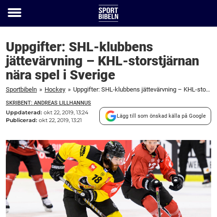
Toggle
menu
Uppgifter: SHL-klubbens
jättevärvning – KHL-storstjärnan
nära spel i Sverige
Sportbibeln
»
Hockey
»
Uppgifter: SHL-klubbens jättevärvning – KHL-storstjärnan nära spel i Sverige
SKRIBENT: ANDREAS LILLHANNUS
Uppdaterad:
okt 22, 2019, 13:24
Lägg till som önskad källa på Google
Publicerad:
okt 22, 2019, 13:21