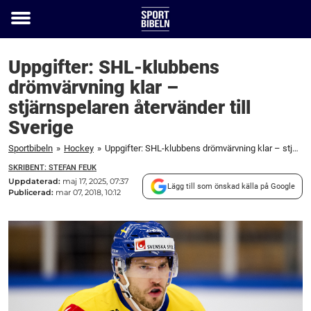
Toggle
menu
Uppgifter: SHL-klubbens
drömvärvning klar –
stjärnspelaren återvänder till
Sverige
Sportbibeln
»
Hockey
»
Uppgifter: SHL-klubbens drömvärvning klar – stjärnspelaren återvänder till Sverige
SKRIBENT: STEFAN FEUK
Uppdaterad:
maj 17, 2025, 07:37
Lägg till som önskad källa på Google
Publicerad:
mar 07, 2018, 10:12