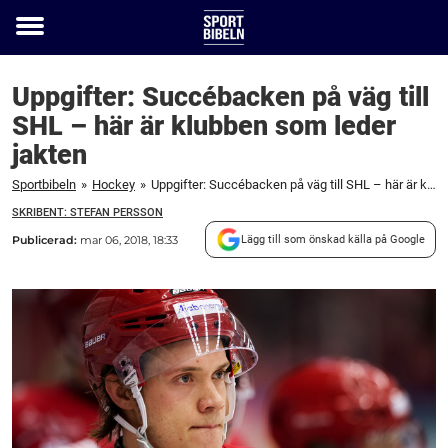
Toggle
menu
Uppgifter: Succébacken på väg till
SHL – här är klubben som leder
jakten
Sportbibeln
»
Hockey
»
Uppgifter: Succébacken på väg till SHL – här är klubben som leder jakten
SKRIBENT: STEFAN PERSSON
Publicerad:
mar 06, 2018, 18:33
Lägg till som önskad källa på Google