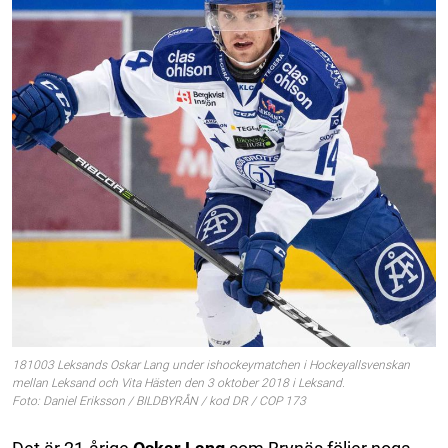
181003 Leksands Oskar Lang under ishockeymatchen i Hockeyallsvenskan
mellan Leksand och Vita Hästen den 3 oktober 2018 i Leksand.
Foto: Daniel Eriksson / BILDBYRÅN / kod DR / COP 173