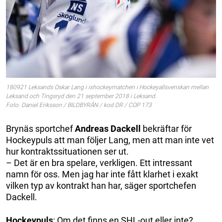
180921 Leksands Oskar Lang i ishockeymatchen i Hockeyallsvenskan mellan
Leksand och Tingsryd den 21 september 2018 i Leksand.
Foto: Daniel Eriksson / BILDBYRÅN / kod DR / COP 173
Brynäs sportchef
Andreas Dackell
bekräftar för
Hockeypuls att man följer Lang, men att man inte vet
hur kontraktssituationen ser ut.
– Det är en bra spelare, verkligen. Ett intressant
namn för oss. Men jag har inte fått klarhet i exakt
vilken typ av kontrakt han har, säger sportchefen
Dackell.
Hockeypuls
: Om det finns en SHL-out eller inte?