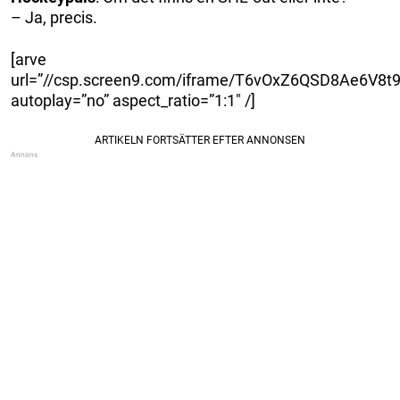
– Ja, precis.
[arve
url=”//csp.screen9.com/iframe/T6vOxZ6QSD8Ae6V
autoplay=”no” aspect_ratio=”1:1″ /]