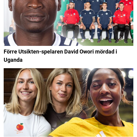
Förre Utsikten-spelaren David Owori mördad i
Uganda