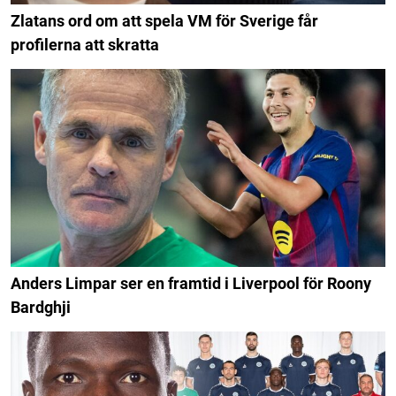
Zlatans ord om att spela VM för Sverige får
profilerna att skratta
Anders Limpar ser en framtid i Liverpool för Roony
Bardghji