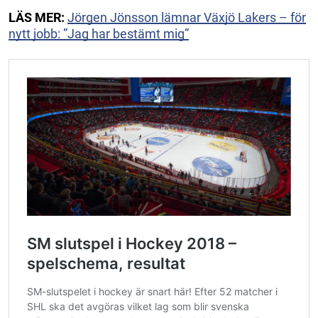
LÄS MER:
Jörgen Jönsson lämnar Växjö Lakers – för
nytt jobb: ”Jag har bestämt mig”