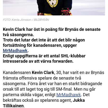
FOTO: Kenta Jönsson / BILDBYRÅN
Kevin Clark har öst in poäng för Brynäs de senaste
två säsongerna.
Trots det lutar det inte åt att det blir någon
fortsättning för kanadensaren, uppger
MrMadhawk
.
Enligt uppgifterna är ett antal SHL-klubbar
intresserade av att värva forwarden.
Kanadensaren
Kevin Clark
, 30, har varit en av Brynäs
främsta offensiva spelare de senaste två
säsongerna. Förra året var han en starkt bidragande
orsak till att laget tog sig till SM-final. Men nu går
parterna skilda vägar, enligt
MrMadhawk
. Det
bekräftas också av spelarens agent,
Jukka
Tillikainen
.