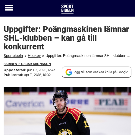
Toggle
menu
Uppgifter: Poängmaskinen lämnar
SHL-klubben – kan gå till
konkurrent
Sportbibeln
»
Hockey
»
Uppgifter: Poängmaskinen lämnar SHL-klubben – kan gå till konkurrent
SKRIBENT: OSCAR ARONSSON
Uppdaterad:
jun 02, 2025, 12:43
Lägg till som önskad källa på Google
Publicerad:
apr 11, 2018, 16:02