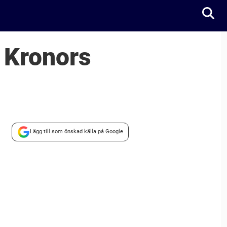
e Kronors
Lägg till som önskad källa på Google