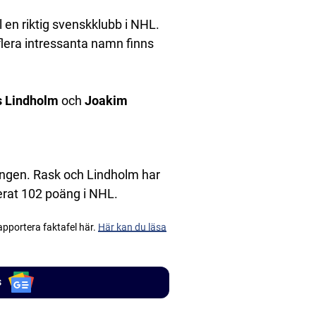
l en riktig svenskklubb i NHL.
flera intressanta namn finns
s Lindholm
och
Joakim
songen. Rask och Lindholm har
cerat 102 poäng i NHL.
apportera faktafel här.
Här kan du läsa
s