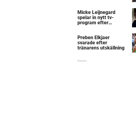
Micke Leijnegard
spelar in nytt tv-
program efter
Mästarnas mästare
Preben Elkjaer
svarade efter
tränarens utskällning