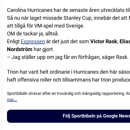
Carolina Hurricanes har de senaste åren utvecklats til
Så nu när laget missade Stanley Cup, innebär det att 
att tillgå för VM-spel med Sverige.
OM de tackar ja, alltså.
Enligt
Expressen
är det just det som
Victor Rask
,
Elia
Nordström
har gjort.
– Jag ställer upp om jag får en förfrågan, säger Rask.
Trion har varit helt ordinarie i Hurricanes den här sä
haft offensiva roller och tillsammans har trion produ
Sportbibeln strävar efter en trovärdig och mångsidig rapportering. R
mer...
Följ Sportbibeln på Google New