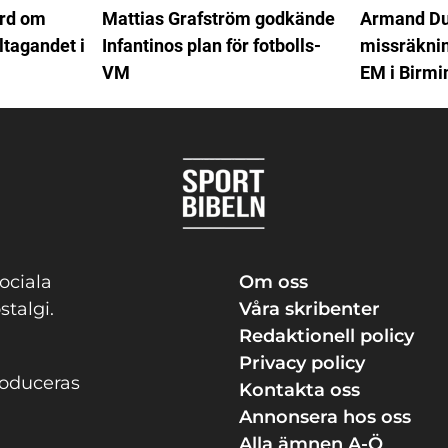
ord om
Mattias Grafström godkände
Armand Du
ltagandet i
Infantinos plan för fotbolls-
missräkning
VM
EM i Birm
ociala
Om oss
stalgi.
Våra skribenter
Redaktionell policy
Privacy policy
roduceras
Kontakta oss
Annonsera hos oss
Alla ämnen A-Ö