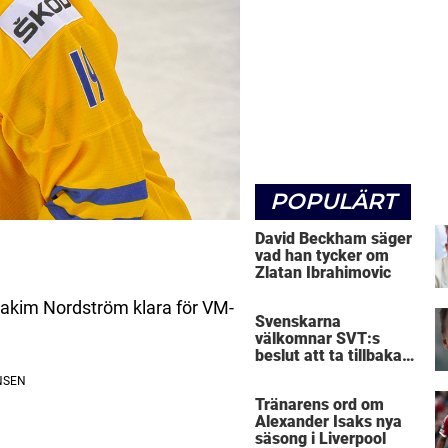
POPULÄRT
David Beckham säger
vad han tycker om
Zlatan Ibrahimovic
oakim Nordström klara för VM-
Svenskarna
välkomnar SVT:s
beslut att ta tillbaka
Micke Leijnegard
Tränarens ord om
Alexander Isaks nya
säsong i Liverpool