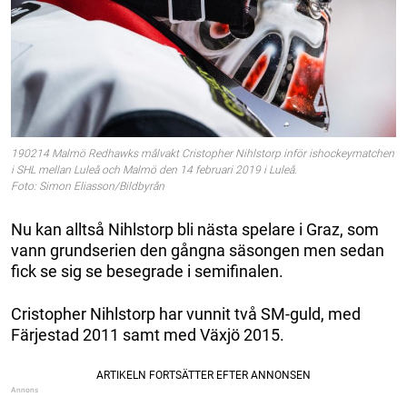
190214 Malmö Redhawks målvakt Cristopher Nihlstorp inför ishockeymatchen
i SHL mellan Luleå och Malmö den 14 februari 2019 i Luleå.
Foto: Simon Eliasson/Bildbyrån
Nu kan alltså Nihlstorp bli nästa spelare i Graz, som
vann grundserien den gångna säsongen men sedan
fick se sig se besegrade i semifinalen.
Cristopher Nihlstorp har vunnit två SM-guld, med
Färjestad 2011 samt med Växjö 2015.