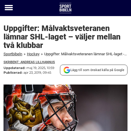
Toggle
menu
Uppgifter: Målvaktsveteranen
lämnar SHL-laget – väljer mellan
två klubbar
Sportbibeln
»
Hockey
»
Uppgifter: Målvaktsveteranen lämnar SHL-laget - väljer mellan två klubbar
SKRIBENT: ANDREAS LILLHANNUS
Uppdaterad:
maj 19, 2025, 10:59
Lägg till som önskad källa på Google
Publicerad:
apr 23, 2019, 09:45