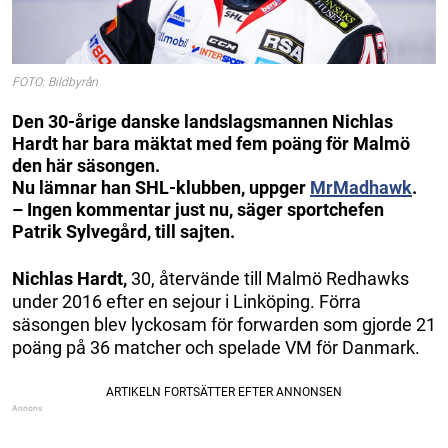
FOTO: Bildbyrån
Den 30-årige danske landslagsmannen Nichlas
Hardt har bara mäktat med fem poäng för Malmö
den här säsongen.
Nu lämnar han SHL-klubben, uppger
MrMadhawk
.
– Ingen kommentar just nu, säger sportchefen
Patrik Sylvegård, till sajten.
Nichlas Hardt,
30, återvände till Malmö Redhawks
under 2016 efter en sejour i Linköping. Förra
säsongen blev lyckosam för forwarden som gjorde 21
poäng på 36 matcher och spelade VM för Danmark.