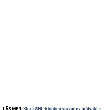
LÄS MER:
Klart: SHL-klubben värvar ny målvakt –