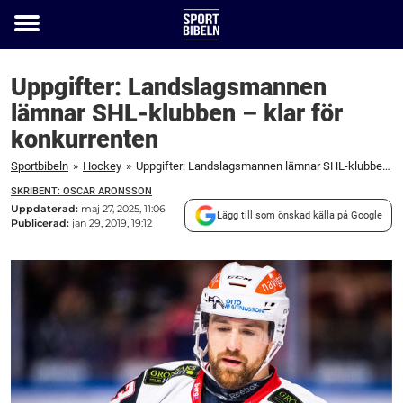
Toggle
menu
Uppgifter: Landslagsmannen
lämnar SHL-klubben – klar för
konkurrenten
Sportbibeln
»
Hockey
»
Uppgifter: Landslagsmannen lämnar SHL-klubben – klar för konkurrenten
SKRIBENT: OSCAR ARONSSON
Uppdaterad:
maj 27, 2025, 11:06
Lägg till som önskad källa på Google
Publicerad:
jan 29, 2019, 19:12