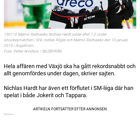
190110 Malmö Redhawks Nichlas Hardt jublar efter 1-2 under
ishockeymatchen i SHL mellan Rögle och Malmö Redhawks den 10 januari
2019 i Ängelholm.
Foto: Petter Arvidson / BILDBYRÅN
Hela affären med Växjö ska ha gått rekordsnabbt och
allt genomfördes under dagen, skriver sajten.
Nichlas Hardt har även ett förflutet i SM-liiga där han
spelat i både Jokerit och Tappara.