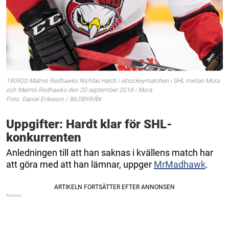
180920 Malmö Redhawks Nichlas Hardt i ishockeymatchen i SHL mellan Mora
och Malmö Redhawks den 20 september 2018 i Mora.
Foto: Daniel Eriksson / BILDBYRÅN
Uppgifter: Hardt klar för SHL-
konkurrenten
Anledningen till att han saknas i kvällens match har
att göra med att han lämnar, uppger
MrMadhawk
.